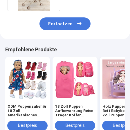
Fortsetzen
Empfohlene Produkte
ODM Puppenzubehör
18 Zoll Puppen
Holz Puppenh
18 Zoll
Aufbewahrung Reise
Bett Babybett 
amerikanisches
Träger Koffer
Zoll Puppen M
Mädchen Puppen
Tasche Rucksack für
Have Puppen
Schuhe Stiefel 45 cm
amerikanischen Stil
Accessoires fü
Bestpreis
Bestpreis
Bestprei
Kleidung Winter
Mädchen Kinder
Kinder